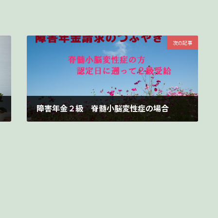
次の記事
障害年金２級 脊髄小脳変性症の場合
2024年1月3日