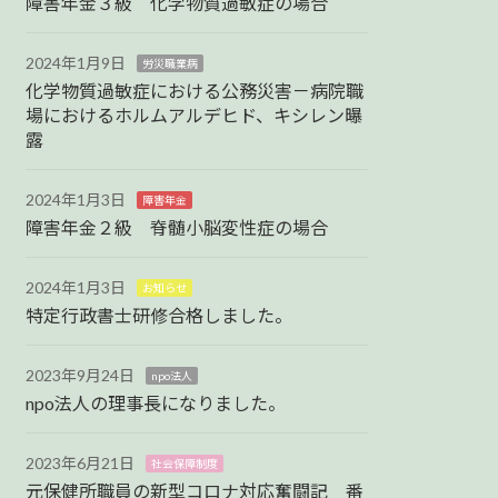
障害年金３級 化学物質過敏症の場合
2024年1月9日
労災職業病
化学物質過敏症における公務災害－病院職
場におけるホルムアルデヒド、キシレン曝
露
2024年1月3日
障害年金
障害年金２級 脊髄小脳変性症の場合
2024年1月3日
お知らせ
特定行政書士研修合格しました。
2023年9月24日
npo法人
npo法人の理事長になりました。
2023年6月21日
社会保障制度
元保健所職員の新型コロナ対応奮闘記 番