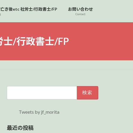
後etc 社労士/行政書士/FP
お問い合わせ
g
Contact
士/行政書士/FP
検
索:
Tweets by jf_morita
最近の投稿