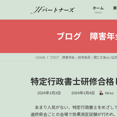
コ
ナ
ホーム
業
ン
ビ
Home
テ
ゲ
ン
ー
ツ
シ
ブログ 障害年金
へ
ョ
ス
ン
キ
に
ッ
移
HOME
ブログ 障害年金・成年後見・親亡き後etc 社労
プ
動
特定行政書士研修合格
最
2024年1月3日
2024年1月4日
hiroo
終
更
あまり人気がない、特定行政書士をめざして
新
日
道府県会ごとの会場で効果測定試験が行われ