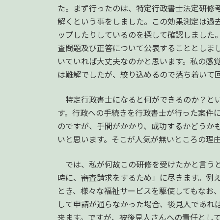
時
た。まず行ったのは、特定行政書士法定研修
:
解くという事をしました。この効果測定は過
ップしたりしているのを探して確認しました
査問題及び正答について公表することとしま
いていれば大丈夫なのかと思います。私の感
は難解でしたが、絞り込めるので落ち着いて
特定行政書士になると何ができるのか？とい
す。行政への手続きを行政書士が行った案件
のですが、手間がかかり、成功するかどうか
いと思います。そこが人気が無いところの理
では、私が何故この研修を受けたかと言うと
時に、審査請求をするため」に尽きます。例
とき、様々な福祉サービスを駆使してもなお
して申請が通らなかった場合、後見人であれ
来ます。ですが、被後見人さんへの責任とし