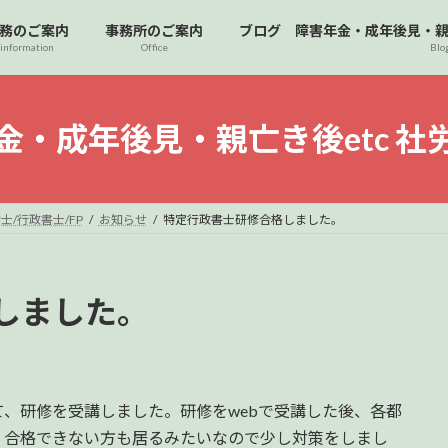
務のご案内
事務所のご案内
ブログ 障害年金・成年後見・親亡き
information
Office
Blo
・成年後見・親亡き後etc 社労
士/行政書士/FP
お知らせ
特定行政書士研修合格しました。
しました。
、研修を受講しました。研修をwebで受講した後、各都
、合格できない方も居るみたいなので少し対策をしまし