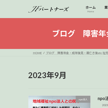
コ
ナ
ホーム
業
ン
ビ
Home
テ
ゲ
ン
ー
ツ
シ
ブログ 障害年金
へ
ョ
ス
ン
キ
に
ッ
移
HOME
ブログ 障害年金・成年後見・親亡き後etc 社労
プ
動
2023年9月
np
npo法人
202