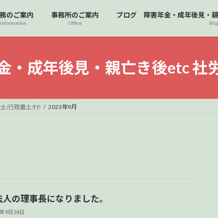
務のご案内
事務所のご案内
ブログ 障害年金・成年後見・親亡き
information
Office
Blo
・成年後見・親亡き後etc 社労
士/行政書士/FP
2023年9月
o法人の理事長になりました。
3年9月24日