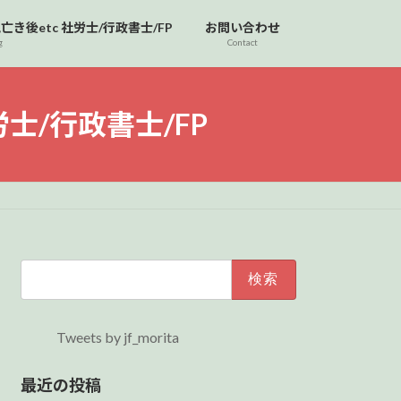
後etc 社労士/行政書士/FP
お問い合わせ
g
Contact
士/行政書士/FP
検
索:
Tweets by jf_morita
最近の投稿