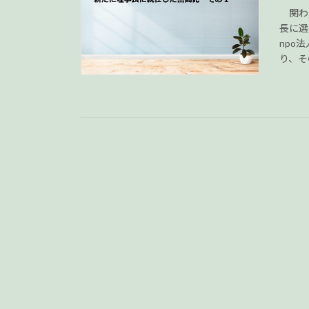
関わっ
長に選
npo
り、その