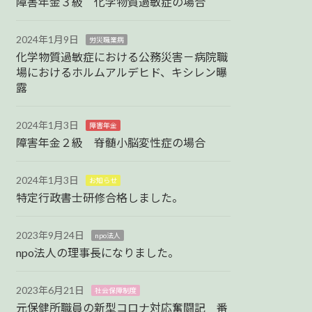
障害年金３級 化学物質過敏症の場合
2024年1月9日
労災職業病
化学物質過敏症における公務災害－病院職
場におけるホルムアルデヒド、キシレン曝
露
2024年1月3日
障害年金
障害年金２級 脊髄小脳変性症の場合
2024年1月3日
お知らせ
特定行政書士研修合格しました。
2023年9月24日
npo法人
npo法人の理事長になりました。
2023年6月21日
社会保障制度
元保健所職員の新型コロナ対応奮闘記 番