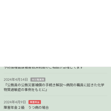
検
索:
Tweets by jf_morita
最近の投稿
2025年8月23日
社会保障制度
予防接種健康被害救済制度の審査請求の問題点
2025年4月13日
社会保障制度
予防接種健康被害救済制度のご相談が急増してます
2024年4月14日
労災職業病
『公務員の公務災害補償の手続き解説～病院の職員に起きた化学
物質過敏症の事例をもとに』
2024年4月9日
障害年金
障害年金２級 うつ病の場合